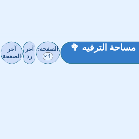
سماء/ العـ24ـدد🧠 مساحة الترفيه 🥦
الصفحة:
آخر
آخر
رد
الصفحة