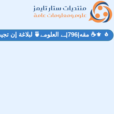
منتديات ستار تايمز
علوم ومعلومات عامة
⚜☕ مقه|796|ـے العلومے🍵 لبلاغة إن تجيب فلا تبطئ وان تصيب فلا تخطئ
