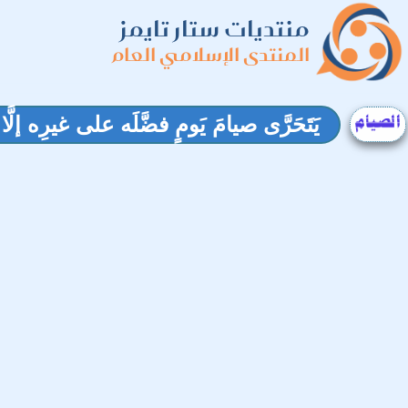
منتديات ستار تايمز
المنتدى الإسلامي العام
يَتَحَرَّى صيامَ يَومٍ فضَّلَه على غيرِه إلَّ