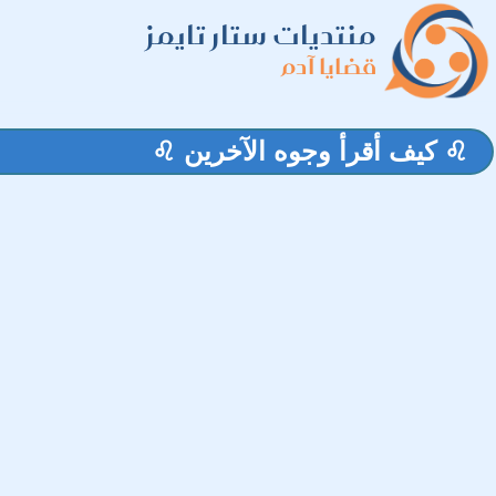
منتديات ستار تايمز
قضايا آدم
♌ كيف أقرأ وجوه الآخرين ♌