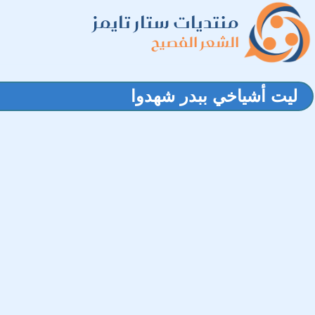
منتديات ستار تايمز
الشعر الفصيح
ليت أشياخي ببدر شهدوا