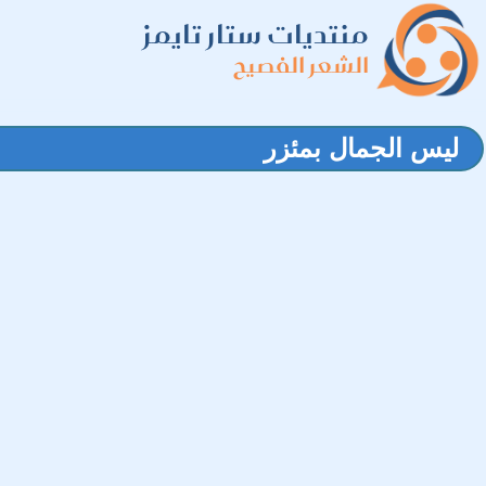
منتديات ستار تايمز
الشعر الفصيح
ليس الجمال بمئزر