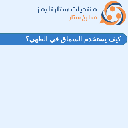
منتديات ستار تايمز
مطبخ ستار
كيف يستخدم السماق في الطهي؟