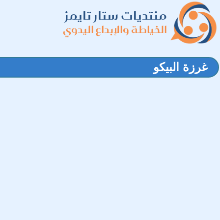
منتديات ستار تايمز
الخياطة والإبداع اليدوي
غرزة البيكو