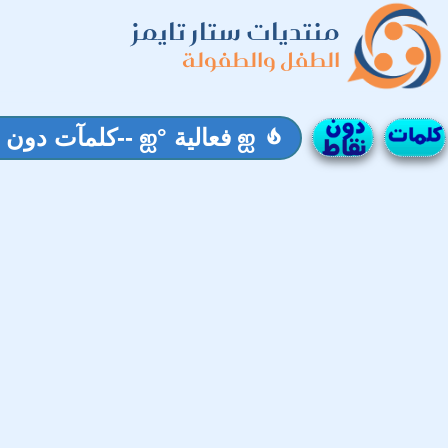
منتديات ستار تايمز
الطفل والطفولة
ஐ فعالية °ஐ --كلمآت دون نقآط-- ஐ بالتوفيق للجميع ஐ
