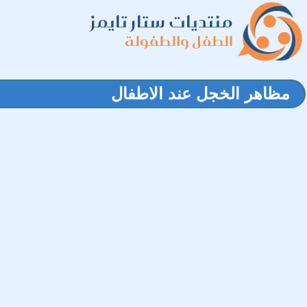
منتديات ستار تايمز
الطفل والطفولة
مظاهر الخجل عند الاطفال