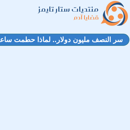
منتديات ستار تايمز
قضايا آدم
سر النصف مليون دولار.. لماذا حطمت ساعة Rolex Datejust "عادية" أرقام المزاد