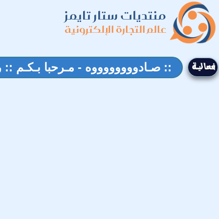
منتديات ستار تايمز
عالم التجارة الإلكترونية
:: صـادووووووووه - مـرحبا بـكـم :: 