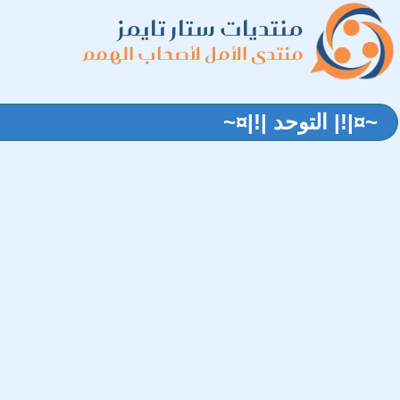
منتديات ستار تايمز
منتدى الأمل لأصحاب الهمم
~¤|!| التوحد |!|¤~