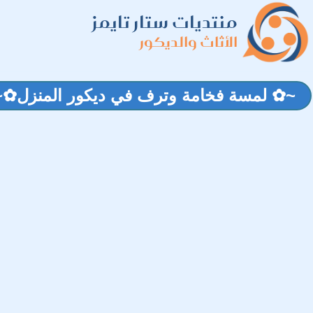
منتديات ستار تايمز
الأثاث والديكور
~✿ لمسة فخامة وترف في ديكور المنزل✿~