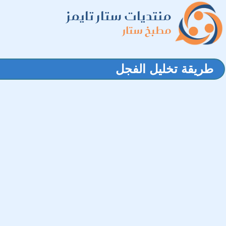
منتديات ستار تايمز
مطبخ ستار
طريقة تخليل الفجل