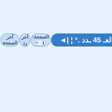
الصفحة:
آخر
آخر
 ¦ |◄
رد
الصفحة