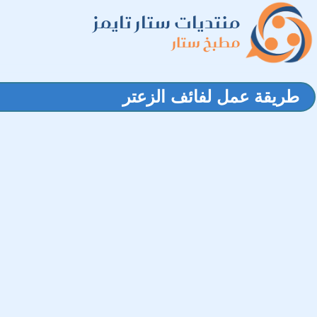
منتديات ستار تايمز
مطبخ ستار
طريقة عمل لفائف الزعتر