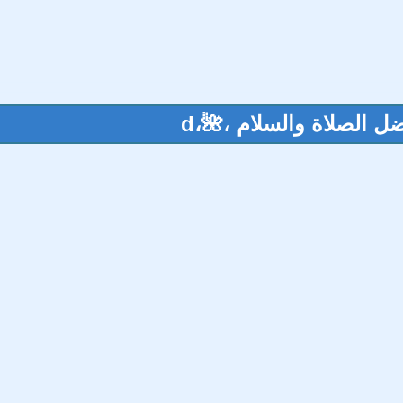
 الصلاة والسلام ،🌺،ԁ