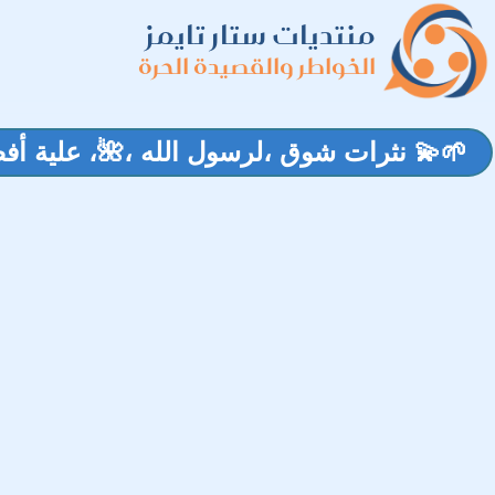
منتديات ستار تايمز
الخواطر والقصيدة الحرة
🌱💫 نثرات شوق ،لرسول الله ،🌺، علية أفضل