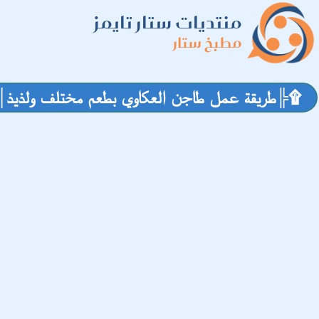
منتديات ستار تايمز
مطبخ ستار
۩╠طريقة عمل طاجن العكاوي بطعم مختلف ولذيذ