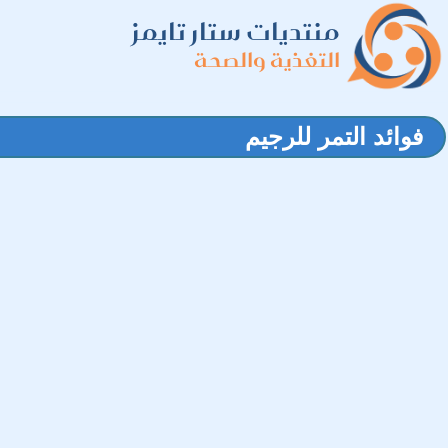
منتديات ستار تايمز
التغذية والصحة
فوائد التمر للرجيم