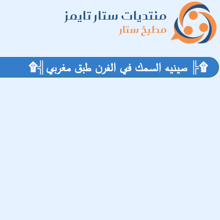
منتديات ستار تايمز
مطبخ ستار
۩╠ صينيه السمك في الفرن طبق مغربي╣۩