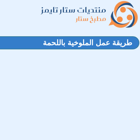
منتديات ستار تايمز
مطبخ ستار
طريقة عمل الملوخية باللحمة