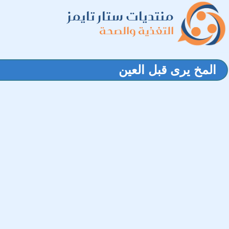
منتديات ستار تايمز
التغذية والصحة
المخ يرى قبل العين