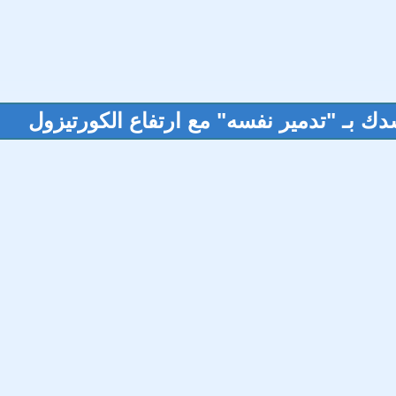
دك بـ "تدمير نفسه" مع ارتفاع الكورتيزول