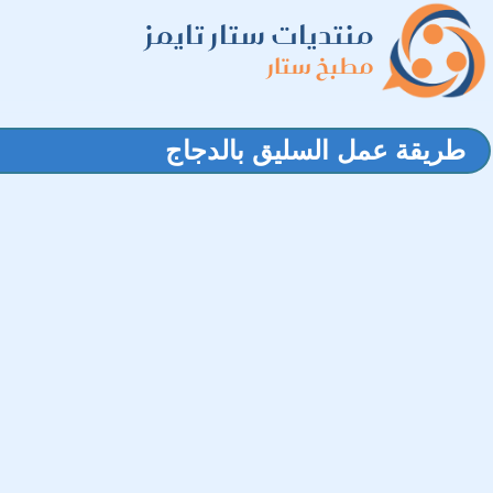
منتديات ستار تايمز
مطبخ ستار
طريقة عمل السليق بالدجاج