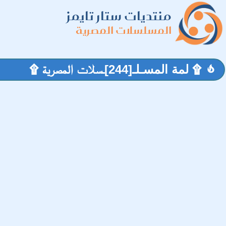
منتديات ستار تايمز
المسلسلات المصرية
۩ لمة المسـلـ[244]ـسلات المصرية ۩
