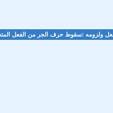
 الفعل ولزومه :سقوط حرف الجر من الفعل الم