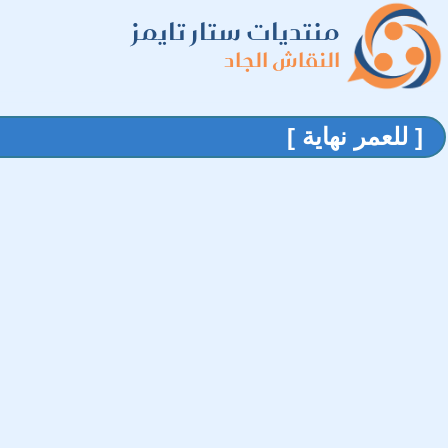
منتديات ستار تايمز
النقاش الجاد
[ للعمر نهاية ]