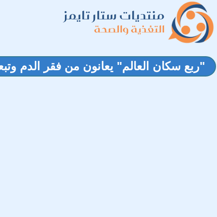
منتديات ستار تايمز
التغذية والصحة
"ربع سكان العالم" يعانون من فقر الدم وتبع