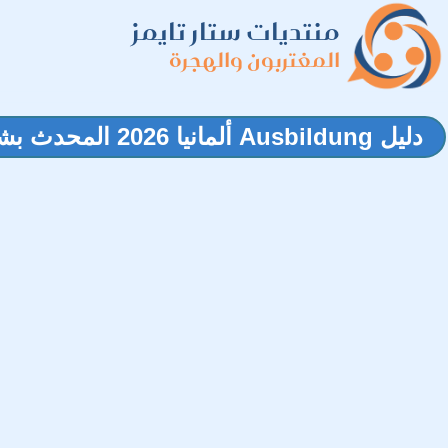
منتديات ستار تايمز
المغتربون والهجرة
‫دليل Ausbildung ألمانيا 2026 المحدث بشروط اللغة والرواتب الشهرية وطريقة التقديم‬