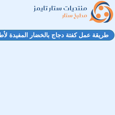
منتديات ستار تايمز
مطبخ ستار
طريقة عمل كفتة دجاج بالخضار المفيدة لأط