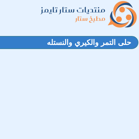
منتديات ستار تايمز
مطبخ ستار
حلى التمر والكيري والنستله