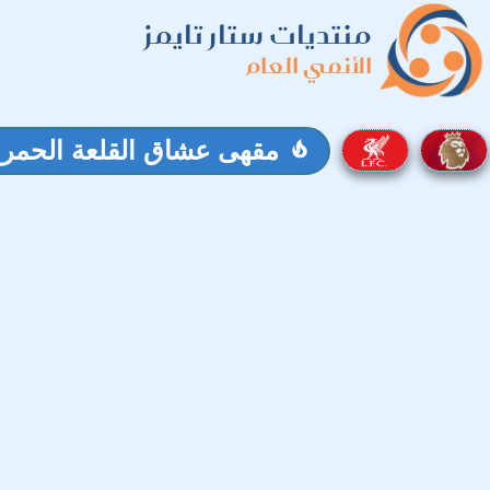
منتديات ستار تايمز
الأنمي العام
مقهى عشاق القلعة الحمراء (21) - اهلا بعشاق لي
