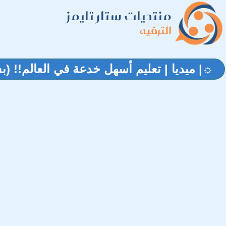
منتديات ستار تايمز
الترفيه
☼| ميديا | تعليم أسهل خدعة في العالم!! (ب