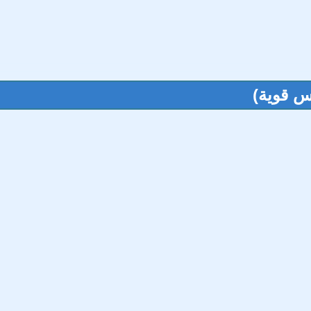
س قوية)