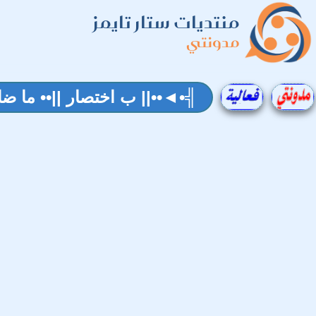
منتديات ستار تايمز
مدونتي
╣•◄••|| ب اختصار ||•• ما ضاق