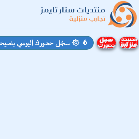
منتديات ستار تايمز
تجارب منزلية
۞ سجّل حضورك اليومي بنصيحة
