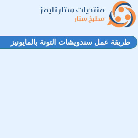
منتديات ستار تايمز
مطبخ ستار
طريقة عمل سندويشات التونة بالمايونيز