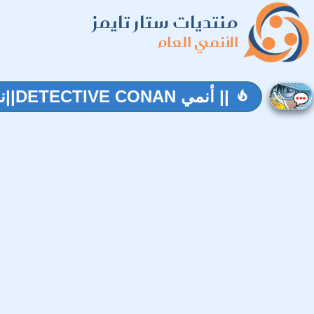
منتديات ستار تايمز
الأنمي العام
|| أنمي DETECTIVE CONAN||نقاش المحقق كونان الحلقة 1197||
