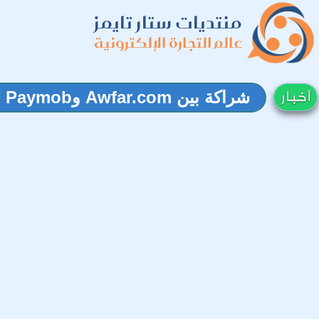
منتديات ستار تايمز
عالم التجارة الإلكترونية
شراكة بين Awfar.com وPaymob لتطوير الجيل القادم من التجارة عبر المحادثة بالشرق الأوسط