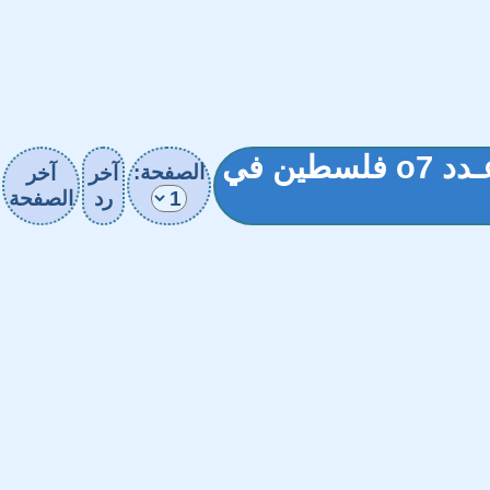
▒◄ What I'm about To Watch ►▒ عـدد o7 فلسطين في
الصفحة:
آخر
آخر
رد
الصفحة