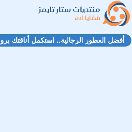
منتديات ستار تايمز
قضايا آدم
أفضل العطور الرجالية.. استكمل أناقتك بروا