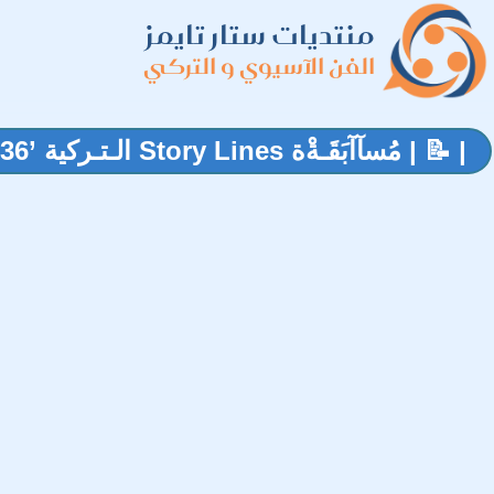
منتديات ستار تايمز
الفن الآسيوي و التركي
| 📝 | مُسآآبَقَـةْة Story Lines الـتـركية ’36‘ | 📝 |