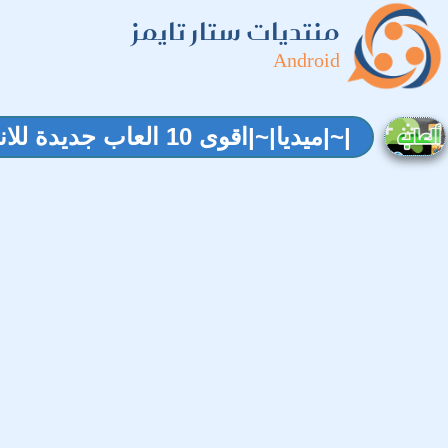
منتديات ستار تايمز
Android
|~|ميديا|~|اقوى 10 العاب جديدة للاندرويد والايفون [ لن تتوقعها ]|~|