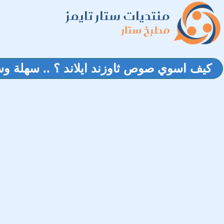
منتديات ستار تايمز
مطبخ ستار
كيف اسوي صوص ثاوزند ايلاند ؟ .. سهلة و