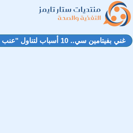
منتديات ستار تايمز
التغذية والصحة
غني بفيتامين سي.. 10 أسباب لتناول "عنب الثعلب الهندي"