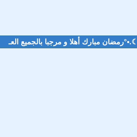
.☾.•°رمضان مبارك أهلا و مرجبا بالجميع العـ