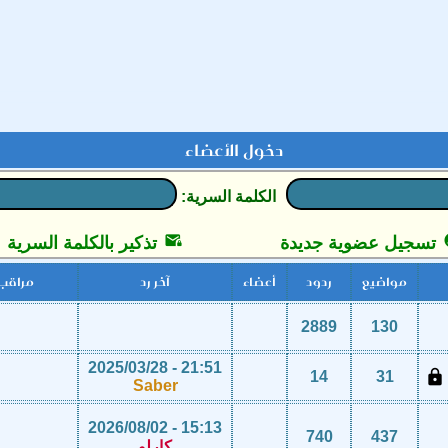
دخول الأعضاء
الكلمة السرية:

تسجيل عضوية جديدة
تذكير بالكلمة السرية
مواضيع
ردود
أعضاء
آخر رد
مراقب
2889
130
21:51 - 2025/03/28

14
31
Saber
15:13 - 2026/08/02
740
437
كارلو