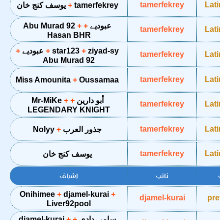
tamerfekrey
Lat
tamerfekrey
يوسف كنج خان
عبوديے
Abu Murad 92
tamerfekrey
Lat
Hasan BHR
ziyad-sy
star123
عبوديے
tamerfekrey
Lat
Abu Murad 92
tamerfekrey
Lat
Miss Amounita
Oussamaa
أبو دارين
Mr-MiKe
tamerfekrey
Lat
LEGENDARY KNIGHT
tamerfekrey
Lat
جذور العرب
Nolyy
tamerfekrey
Lat
يوسف كنج خان
نائب
إشراف
Onihimee
djamel-kurai
djamel-kurai
pre
Liver92pool
سامي دادي
djamel-kurai