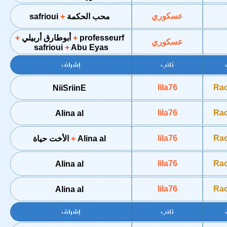
عسكوري
محب الحكمة
safrioui
professeurf
أبوطارق أربيلي
عسكوري
safrioui
Abu Eyas
نائب
إشراف
lila76
NiiSriinE
lila76
Alina al
lila76
Alina al
الأخت حياة
lila76
Alina al
lila76
Alina al
نائب
إشراف