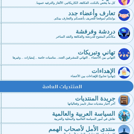
كل ما يتخص بالنكت، الفكاهة، الكاريكاتير، الألغاز والترفيه عموما.
تعارف وأعضاء جدد
بوابتكم لموقعنا للتعريف بأنفسكم والتعارف بينكم.
دردشة وفرفشة
مكانكم المفتوح للدردشة والفكاهة والنقد الساخر
تهاني وتبريكات
التهاني بين الأعضاء .. التهاني للمشرفين الجدد.. مناسبات خاصة .. إمتيازات .. وغيرها
الإهداءات
(تهادوا تحابوا) للإهداءات بين الأعضاء
المنتديات العامة
جريدة المنتديات
آخر أخبار منتديات ستار تايمز وفعالياتها
السياسة العربية والعالمية
نقاش في أمور السياسة العالمية والمحلية والعربية
منتدى الأمل لأصحاب الهمم