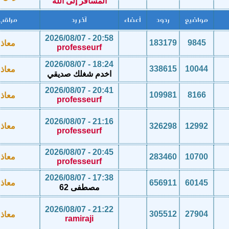
المسافر إلى الله
مواضيع
ردود
أعضاء
آخر رد
مراقب
20:58 - 2026/08/07
183179
9845
معاذ
professeurf
18:24 - 2026/08/07
338615
10044
معاذ
اخدم شغلك صديقي
20:41 - 2026/08/07
109981
8166
معاذ
professeurf
21:16 - 2026/08/07
12992
326298
معاذ
professeurf
20:45 - 2026/08/07
10700
283460
معاذ
professeurf
17:38 - 2026/08/07
60145
656911
معاذ
مصطفى 62
21:22 - 2026/08/07
305512
27904
معاذ
ramiraji