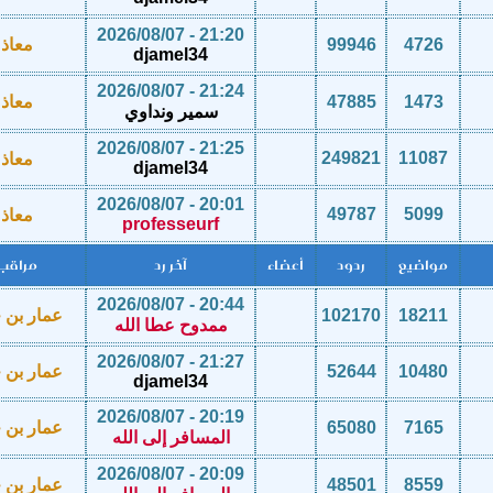
21:20 - 2026/08/07
4726
99946
معاذ
djamel34
21:24 - 2026/08/07
1473
47885
معاذ
سمير ونداوي
21:25 - 2026/08/07
249821
11087
معاذ
djamel34
20:01 - 2026/08/07
49787
5099
معاذ
professeurf
مواضيع
ردود
أعضاء
آخر رد
مراقب
20:44 - 2026/08/07
18211
102170
عمار بن خ
ممدوح عطا الله
21:27 - 2026/08/07
10480
52644
عمار بن خ
djamel34
20:19 - 2026/08/07
7165
65080
عمار بن خ
المسافر إلى الله
20:09 - 2026/08/07
8559
48501
عمار بن خ