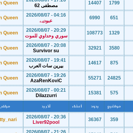
in Queen
14407
1799
مصطفى 62
04:16 - 2026/08/07
in Queen
6990
651
عبوديے
20:29 - 2026/08/07
in Queen
108773
1329
سوري وحداوي للموت
20:08 - 2026/08/07
in Queen
32921
3580
Survivor su
19:41 - 2026/08/07
in Queen
14617
875
بيرين سات العرب
19:26 - 2026/08/07
in Queen
55271
24825
AzaRenKoviC
00:21 - 2026/08/07
in Queen
15381
575
Dilazzurri
مواضيع
ردود
أعضاء
آخر رد
مراقب
20:36 - 2026/08/07
tty_nari
36367
359
Liver92pool
21:26 - 2026/08/07