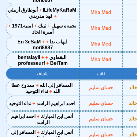
nori8887
ILifeMyKaRaM
أبوطارق أربيلي
Mha Med
فهد مدريدي
نجمةة سهيل
ثينك
امنية1971
Mha Med
أميرة الجاد
ايهاب ندا
En 3eSaM
Mha Med
nori8887
البقعاوي
bentslayli
Mha Med
professeurf
BelTam
نائب
إشراف
المسافر إلى الله
ممدوح عطا
الد
حسان سليم
الله
نداء التوحيد
الد
حسان سليم
احمد ابراهيم الراشد
نداء التوحيد
أنس ابن المبارك
احمد ابراهيم
الد
حسان سليم
الراشد
أنس ابن المبارك
المسافر إلى
الد
حسان سليم