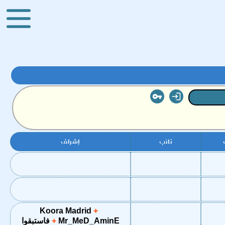


نائب
إشراف
Koora Madrid
Mr_MeD_AminE
فاستبقوا