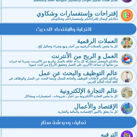
تقديم طلبات تصميم القوالب والتصاميم النموذجية العامة والشخصية
إقتراحات وإستفسارات وشكاوي
مكانكم لإيصال إقتراحاتكم وإستفساراتكم وشكاويكم
التجارة والإقتصاد الحديث
العملات الرقمية
كل ما يختص بالعملات الرقمية من أخبار وبيع وشراء وتحاليل إلخ..
العمل و الربح من الأنترنت
مكانكم المفضل لمشاركة كل ما له علاقة بالعمل والربح من الأنترنت، يسرنا اية خبرات
من شأنها أن تساعد الأخرين على العمل وتحقيق الارباح من النت عموما
عالم التوظيف والبحث عن عمل
مكانكم الخاص لإعلانات التوظيف والحاجة للعمال وأيضا البحث عن العمل والوظائف في
كافة أنحاء العالم العربي.
عالم التجارة الإلكترونية
كل ما يخص التجارة الالكترونية من اخبار ، شروحات ، استفسارات ومشاكل
الإقتصاد والأعمال
كل ما يتعلق بالأمور الإقتصادية والمالية والتجارية
تعارف ودردشة ستار
الترفيه